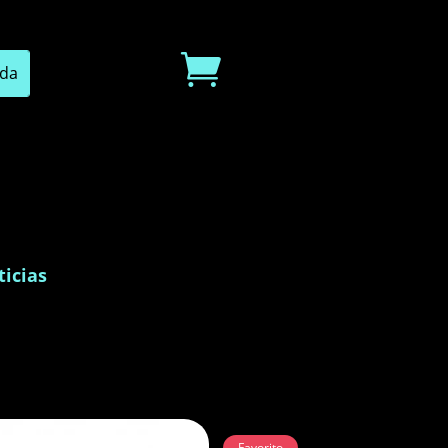

icias
Favorito