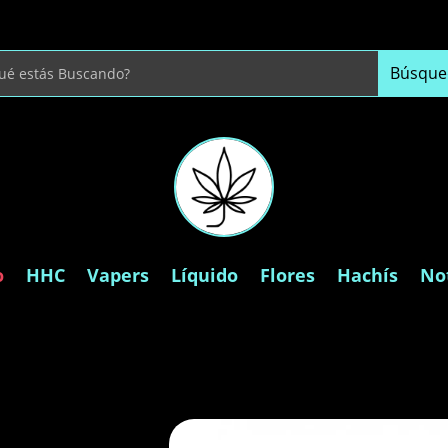
o
HHC
Vapers
Líquido
Flores
Hachís
Not