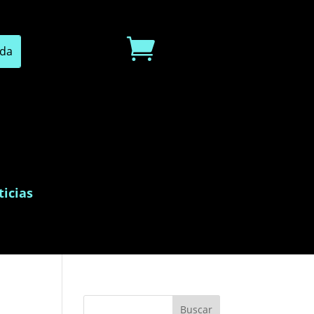

icias
Buscar