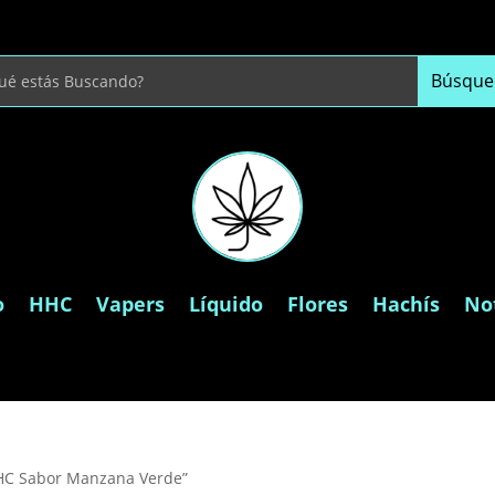
o
HHC
Vapers
Líquido
Flores
Hachís
Not
HC Sabor Manzana Verde”