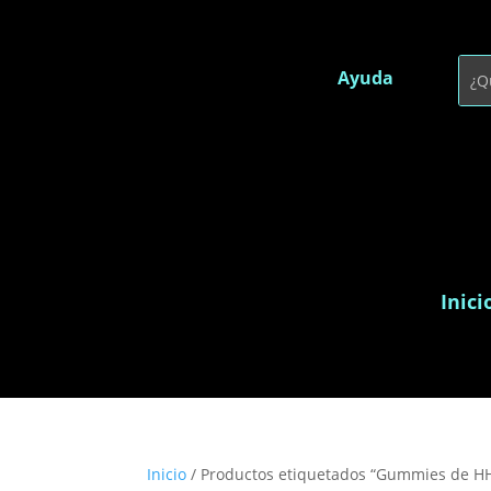
Ayuda
Inici
Inicio
/ Productos etiquetados “Gummies de H