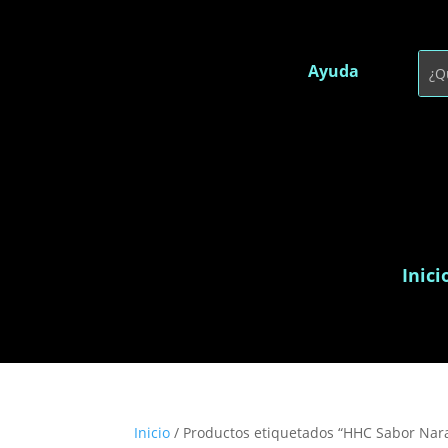
Ayuda
Inici
Inicio
/ Productos etiquetados “HHC Sabor Nara