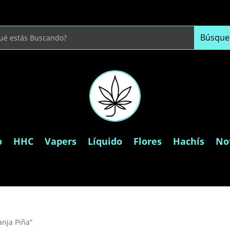
o
HHC
Vapers
Líquido
Flores
Hachís
Not
nja Piña”