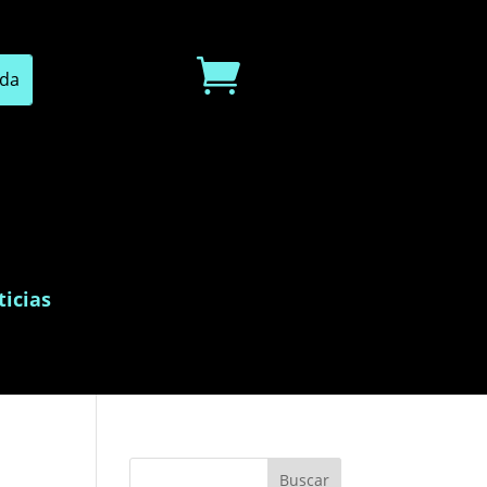

icias
Buscar