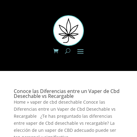
Conoce las Diferencias entre un Vaper de Cbd
Desechable vs Recargable
Home » vaper de cbd desechable Conoce las
Diferencias entre un Vaper de Cbd Desechable vs
Recargable ¿Te has preguntado las diferencias
entre vaper de Cbd desechable vs recargable? La
elección de un vaper de CBD adecuado puede ser