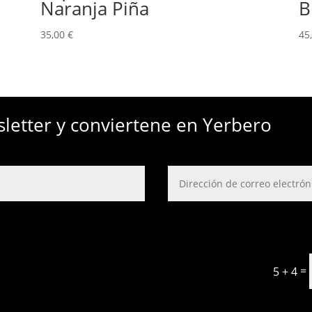
Naranja Piña
B
35,00
€
45
sletter y conviertene en Yerbero
=
5 + 4