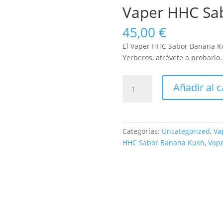
Vaper HHC Sa
45,00
€
El Vaper HHC Sabor Banana Ku
Yerberos, atrévete a probarlo.
Vaper
Añadir al c
HHC
Sabor
Banana
Kush
Categorías:
Uncategorized
,
Va
cantidad
HHC Sabor Banana Kush
,
Vape