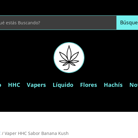
o
HHC
Vapers
Líquido
Flores
Hachís
Not
C
/ Vaper HHC Sabor Banana Kush