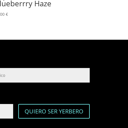
lueberrry Haze
,00
€
QUIERO SER YERBERO