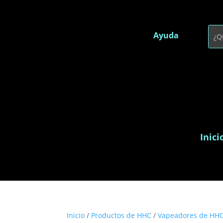
Ayuda
Inici
Inicio
/
Productos de HHC
/
Vapeadores de HH