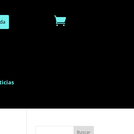

icias
Buscar