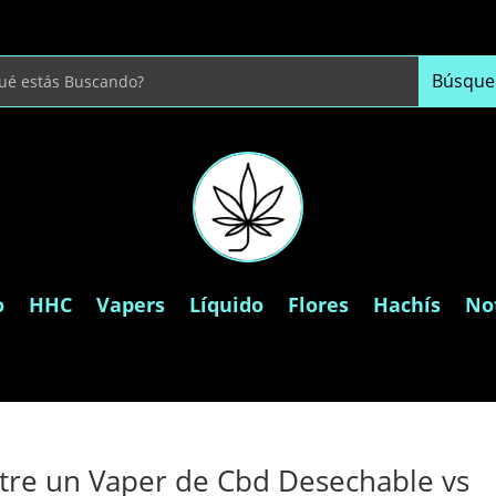
o
HHC
Vapers
Líquido
Flores
Hachís
Not
ntre un Vaper de Cbd Desechable vs