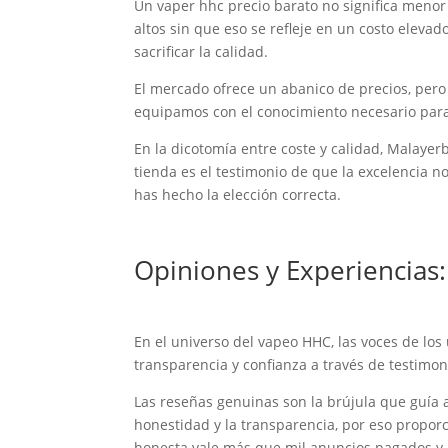
Un vaper hhc precio barato no significa menor
altos sin que eso se refleje en un costo elevad
sacrificar la calidad.
El mercado ofrece un abanico de precios, pero
equipamos con el conocimiento necesario para
En la dicotomía entre coste y calidad, Malaye
tienda es el testimonio de que la excelencia n
has hecho la elección correcta.
Opiniones y Experiencias:
En el universo del vapeo HHC, las voces de los
transparencia y confianza a través de testimon
Las reseñas genuinas son la brújula que guía a 
honestidad y la transparencia, por eso propo
honesta vale más que mil anuncios pagados y n