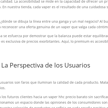
 calidad. La accesibilidad se mide en la capacidad de ofrecer un
o. En nuestra tienda, cada vaper es el resultado de una cuidadosa s
 ¿dónde se dibuja la línea entre una ganga y un mal negocio? Al bu
 reconocer una oferta genuina de un vaper que valga cada céntimo
rba se esfuerza por demostrar que la balanza puede estar equilibr
o es exclusiva de precios exorbitantes. Aquí, lo premium es accesib
 La Perspectiva de los Usuarios
 usuarios son faros que iluminan la calidad de cada producto. Mal
ios.
los futuros clientes hacia un vaper hhc precio barato sin sacrifica
rcionamos un espacio donde las opiniones de los consumidores son
uestra selección de productos se refleja en cada reseña positiva 