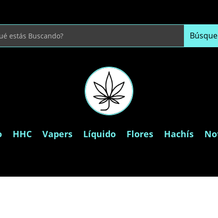
o
HHC
Vapers
Líquido
Flores
Hachís
Not