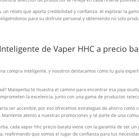
n, un relato que aporta credibilidad y confianza. Al explorar la ga
eligiéndonos para su disfrute personal y obteniendo no solo produ
Inteligente de Vaper HHC a precio ba
una compra inteligente, y nosotros destacamos como tu guía exper
dad? Malayerba te muestra el camino para encontrar esa joya oculta:
omprometen la excelencia, junto con una gama de productos selecci
bería ser accesible, por eso ofrecemos estrategias de ahorro com
o. Mantente atento a nuestras promociones y sé parte de una comun
yerba, cada vaper hhc precio barato viene con la garantía de ser
ria, reafirmando que somos el lugar de confianza para tus necesid