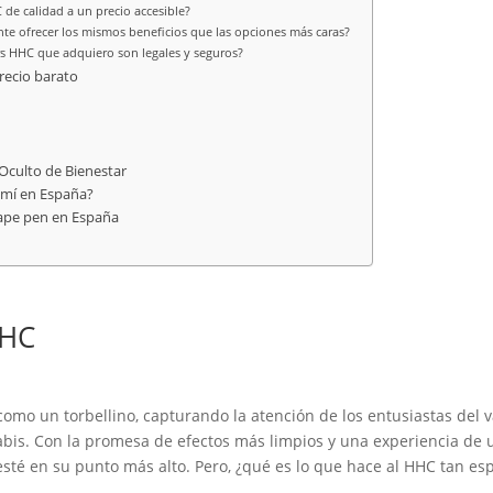
de calidad a un precio accesible?
e ofrecer los mismos beneficios que las opciones más caras?
s HHC que adquiero son legales y seguros?
recio barato
Oculto de Bienestar
 mí en España?
ape pen en España
HHC
mo un torbellino, capturando la atención de los entusiastas del 
nabis. Con la promesa de efectos más limpios y una experiencia de 
sté en su punto más alto. Pero, ¿qué es lo que hace al HHC tan e