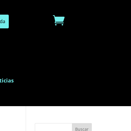

icias
Buscar