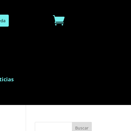

icias
Buscar