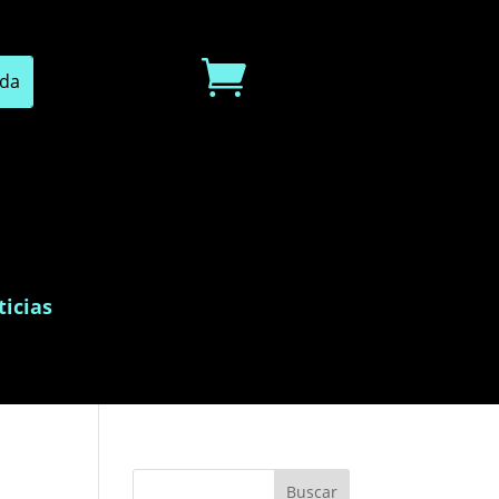

icias
Buscar