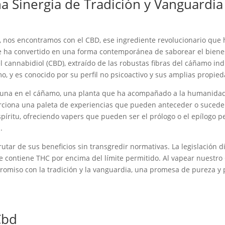
a Sinergia de Tradición y Vanguardia
 nos encontramos con el CBD, ese ingrediente revolucionario que 
 ha convertido en una forma contemporánea de saborear el bienesta
l cannabidiol (CBD), extraído de las robustas fibras del cáñamo in
, y es conocido por su perfil no psicoactivo y sus amplias propied
 cuna en el cáñamo, una planta que ha acompañado a la humanidad
porciona una paleta de experiencias que pueden anteceder o suced
spíritu, ofreciendo vapers que pueden ser el prólogo o el epílogo
.
utar de sus beneficios sin transgredir normativas. La legislación 
que contiene THC por encima del límite permitido. Al vapear nuestro
omiso con la tradición y la vanguardia, una promesa de pureza y pl
Cbd