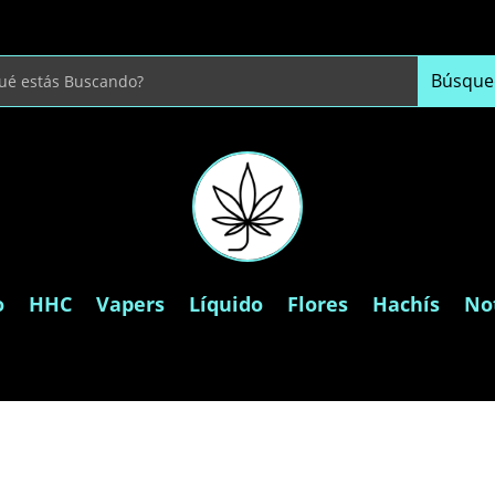
o
HHC
Vapers
Líquido
Flores
Hachís
Not