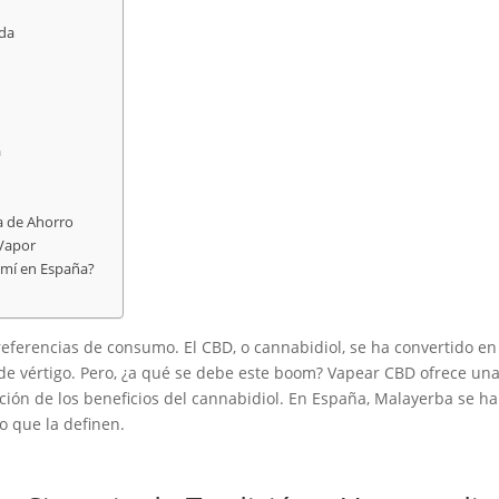
ida
a
a de Ahorro
Vapor
 mí en España?
ferencias de consumo. El CBD, o cannabidiol, se ha convertido en e
e vértigo. Pero, ¿a qué se debe este boom? Vapear CBD ofrece una 
rción de los beneficios del cannabidiol. En España, Malayerba se h
o que la definen.