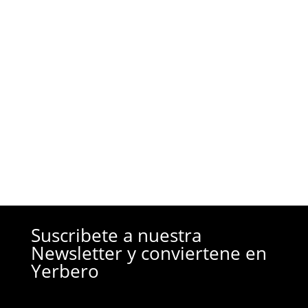
Descubre el secreto para elevar tus sentidos
con HHC. Sumérgete en un mundo de aromas
y sabores que transformarán tu día. ¡Explora
ahora!
Suscribete a nuestra
Newsletter y conviertene en
Yerbero