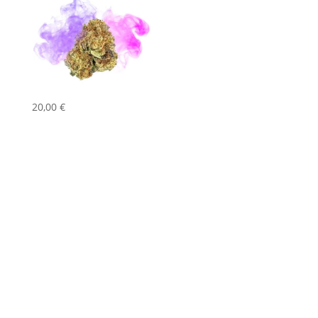
20,00
€
[GUIA] Descubre cómo elevar tu experiencia de
vapeo sin gastar una fortuna. ¡Explora y
sorpréndete encontrando vaper de HHC a
precio barato!