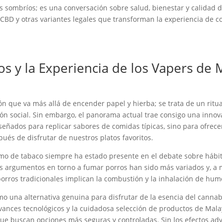
s sombríos; es una conversación sobre salud, bienestar y calidad d
CBD y otras variantes legales que transforman la experiencia de 
s y la Experiencia de los Vapers de
n que va más allá de encender papel y hierba; se trata de un ritua
ión social. Sin embargo, el panorama actual trae consigo una innov
iseñados para replicar sabores de comidas típicas, sino para ofre
és de disfrutar de nuestros platos favoritos.
mo de tabaco siempre ha estado presente en el debate sobre hábit
los argumentos en torno a fumar porros han sido más variados y, a 
orros tradicionales implican la combustión y la inhalación de humo,
o una alternativa genuina para disfrutar de la esencia del canna
avances tecnológicos y la cuidadosa selección de productos de Mala
ue buscan opciones más seguras y controladas. Sin los efectos ad