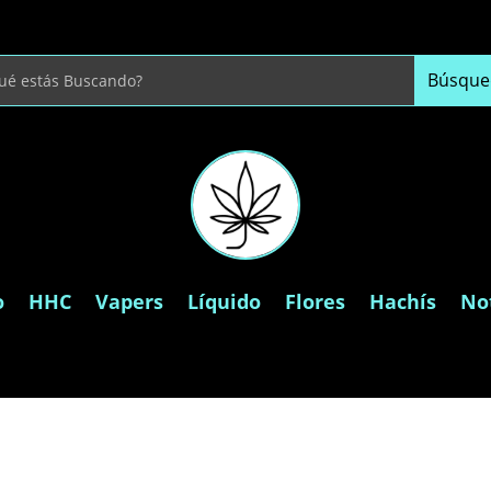
o
HHC
Vapers
Líquido
Flores
Hachís
Not