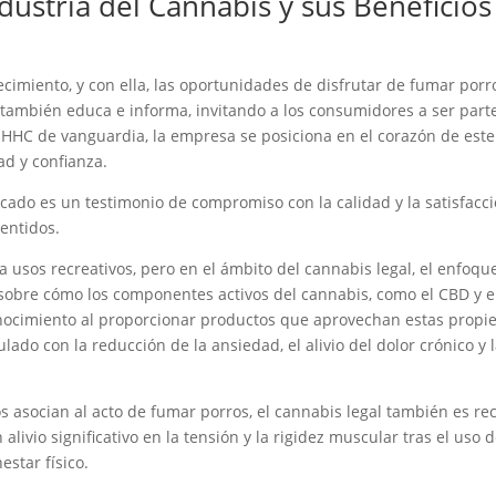
dustria del Cannabis y sus Beneficios
recimiento, y con ella, las oportunidades de disfrutar de fumar po
e también educa e informa, invitando a los consumidores a ser par
 HHC de vanguardia, la empresa se posiciona en el corazón de este
ad y confianza.
ado es un testimonio de compromiso con la calidad y la satisfacci
entidos.
 usos recreativos, pero en el ámbito del cannabis legal, el enfoqu
 sobre cómo los componentes activos del cannabis, como el CBD y e
conocimiento al proporcionar productos que aprovechan estas prop
culado con la reducción de la ansiedad, el alivio del dolor crónico 
 asocian al acto de fumar porros, el cannabis legal también es r
ivio significativo en la tensión y la rigidez muscular tras el uso d
estar físico.