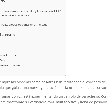
 HHC
re fumar porros tradicionales y los vapers de HHC?
n mi bienestar diario?
 frente a otras opciones en el mercado?
el Cannabis
a
a de Ahorro
Vapor
 mí en España?
 empresas pioneras como nosotros han rediseñado el concepto de f
jula que guía a una nueva generación hacia un horizonte de consu
a fumar porros, está experimentando un cambio de paradigma. Con l
 está mostrando su verdadera cara, multifacética y llena de posibil