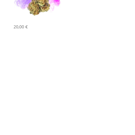
20,00
€
[GUIA] Descubre cómo elevar tu experiencia de
vapeo sin gastar una fortuna. ¡Explora y
sorpréndete encontrando vaper de HHC a
precio barato!