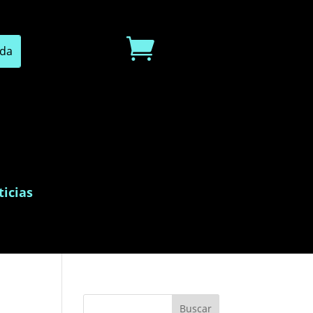

icias
Buscar